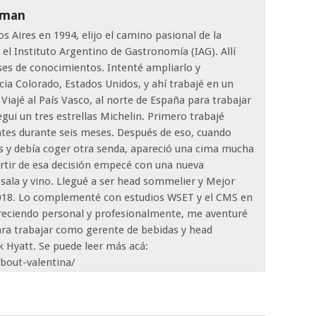
tman
 Aires en 1994, elijo el camino pasional de la
el Instituto Argentino de Gastronomía (IAG). Allí
ses de conocimientos. Intenté ampliarlo y
ia Colorado, Estados Unidos, y ahí trabajé en un
 Viajé al País Vasco, al norte de España para trabajar
gui un tres estrellas Michelin. Primero trabajé
ntes durante seis meses. Después de eso, cuando
s y debía coger otra senda, apareció una cima mucha
artir de esa decisión empecé con una nueva
 sala y vino. Llegué a ser head sommelier y Mejor
2018. Lo complementé con estudios WSET y el CMS en
creciendo personal y profesionalmente, me aventuré
para trabajar como gerente de bebidas y head
 Hyatt. Se puede leer más acá:
out-valentina/