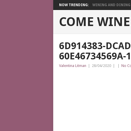
NOW TRENDING:
WINING AND DINING I
COME WINE
6D914383-DCAD
60E46734569A-
Valentina Litman
|
28/04/2020
|
|
No C