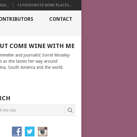
GA...
13 FAVOURITE WINE PLACES...
ONTRIBUTORS
CONTACT
UT COME WINE WITH ME
ommelier and journalist Sorrel Moseley-
ms as she tastes her way around
ina, South America and the world.
RCH