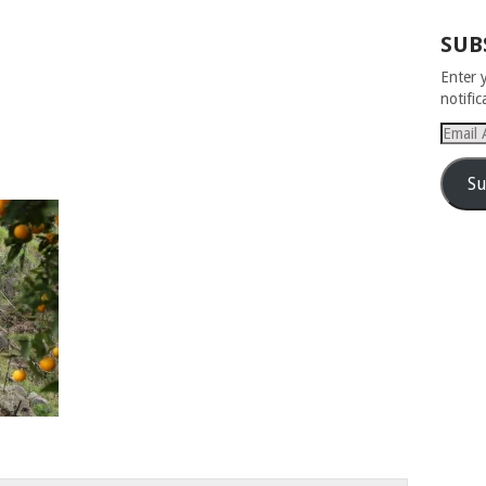
SUB
Enter 
notifi
Email
Addres
Su