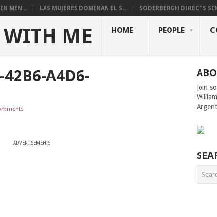
N MEN...
LAS MUJERES DOMINAN EL S...
SODERBERGH DIRECTS SIN
 WITH ME
HOME
PEOPLE
C
-42B6-A4D6-
ABO
Join s
1
Willia
Argent
omments
ADVERTISEMENTS
SEA