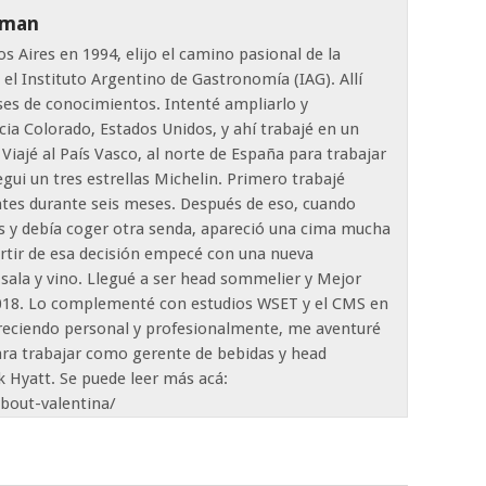
tman
 Aires en 1994, elijo el camino pasional de la
el Instituto Argentino de Gastronomía (IAG). Allí
ses de conocimientos. Intenté ampliarlo y
ia Colorado, Estados Unidos, y ahí trabajé en un
 Viajé al País Vasco, al norte de España para trabajar
gui un tres estrellas Michelin. Primero trabajé
ntes durante seis meses. Después de eso, cuando
s y debía coger otra senda, apareció una cima mucha
artir de esa decisión empecé con una nueva
 sala y vino. Llegué a ser head sommelier y Mejor
2018. Lo complementé con estudios WSET y el CMS en
creciendo personal y profesionalmente, me aventuré
para trabajar como gerente de bebidas y head
 Hyatt. Se puede leer más acá:
out-valentina/