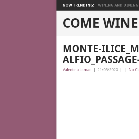
NOW TRENDING:
WINING AND DINING I
COME WINE
MONTE-ILICE_
ALFIO_PASSAGE
Valentina Litman
|
21/05/2020
|
|
No C