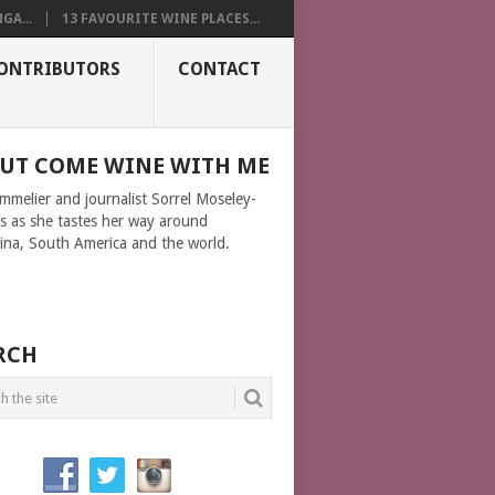
GA...
13 FAVOURITE WINE PLACES...
ONTRIBUTORS
CONTACT
UT COME WINE WITH ME
ommelier and journalist Sorrel Moseley-
ms as she tastes her way around
ina, South America and the world.
RCH