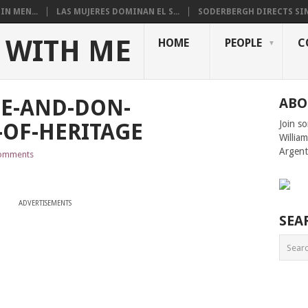
N MEN...
LAS MUJERES DOMINAN EL S...
SODERBERGH DIRECTS SIN
 WITH ME
HOME
PEOPLE
C
ME-AND-DON-
ABO
Join s
-OF-HERITAGE
Willia
Argent
omments
ADVERTISEMENTS
SEA