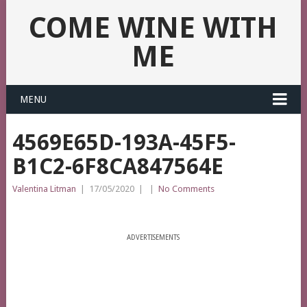
COME WINE WITH
ME
MENU
4569E65D-193A-45F5-
B1C2-6F8CA847564E
Valentina Litman
|
17/05/2020
|
|
No Comments
ADVERTISEMENTS