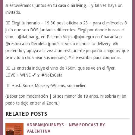
si estuviéramos juntos en tu casa o mi living… y tal vez haya un
invitado.
👉🏽 Elegí tu horario – 19.30 post-oficina o 23 – para el miércoles 8
julio que son DOS juntadas diferentes. Elegí por donde buscas el
vino – @dabbang_ en Palermo Viejo, @ajonegro en Chacarita o
@restosca en Recoleta (podés ir vos o mandar tu delivery 🚲
preferido y apoyá a la vez a un restaurante pequeño amigo así que
te invito a chusmear sus menues). Y me escribís para coordinar.
👉🏽 La entrada incluye el vino de 750ml que se ve en el flyer.
LOVE + WINE 💕🍷 #NoEsCata
👉🏽 Host: Sorrel Moseley-Willams, sommelier
(Beber con moderación | Si sos menor de 18 años, ni sobria ni en
pedo te dejo entrar al Zoom.)
RELATED POSTS
#DREAMJOURNEYS – NEW PODCAST BY
VALENTINA